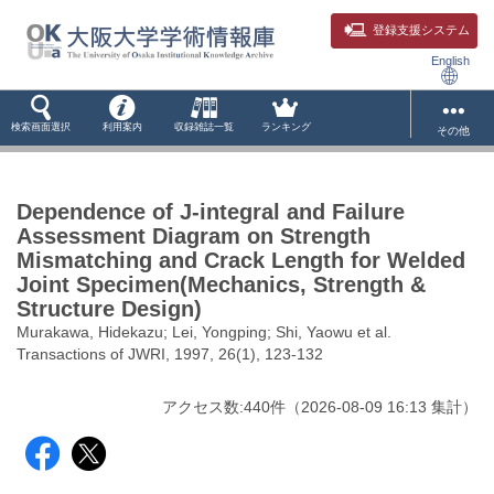
登録支援システム
English
検索画面選択
利用案内
収録雑誌一覧
ランキング
その他
Dependence of J-integral and Failure
Assessment Diagram on Strength
Mismatching and Crack Length for Welded
Joint Specimen(Mechanics, Strength &
Structure Design)
Murakawa, Hidekazu; Lei, Yongping; Shi, Yaowu et al.
Transactions of JWRI, 1997, 26(1), 123-132
アクセス数:
440
件
（
2026-08-09
16:13 集計
）