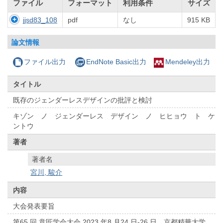
ファイル
フォーマット
利用条件
サイズ
jjsd83_108
pdf
なし
915 KB
論文情報
ファイル出力
EndNote Basic出力
Mendeley出力
タイトル
既存のジェンダーレスデザインの批評と検討
キゾン ノ ジェンダーレス デザイン ノ ヒヒョウ ト ケ
ントウ
著者
著者名
宮川, 駿介
内容
大会発表要旨
第65 回 意匠学会大会 2023 年8 月24 日-26 日 京都精華大学