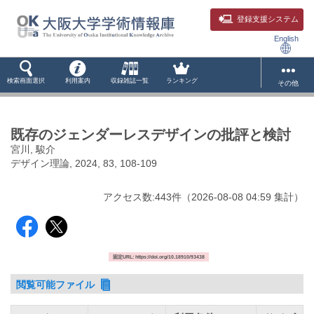
登録支援システム
English
検索画面選択
利用案内
収録雑誌一覧
ランキング
その他
既存のジェンダーレスデザインの批評と検討
宮川, 駿介
デザイン理論, 2024, 83, 108-109
アクセス数:
443
件
（
2026-08-08
04:59 集計
）
固定URL: https://doi.org/10.18910/93438
閲覧可能ファイル