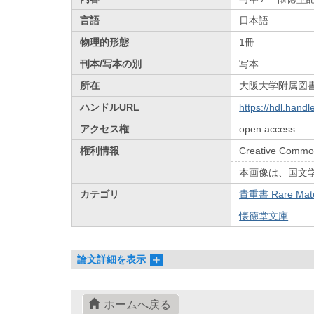
言語
日本語
物理的形態
1冊
刊本/写本の別
写本
所在
大阪大学附属図
ハンドルURL
https://hdl.hand
アクセス権
open access
権利情報
Creative Common
本画像は、国文
カテゴリ
貴重書 Rare Mate
懐徳堂文庫
論文詳細を表示
ホームへ戻る