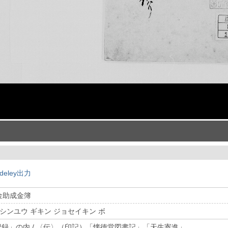
deley出力
金助成金簿
 シンユウ ギキン ジョセイキン ボ
堂記録」の内 / 〈伝〉（印記）「懐徳堂図書記」「天生寄進」。