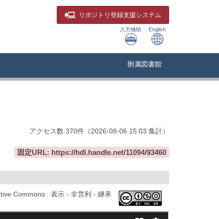
リポジトリ
登録支援システム
入力補助
English
附属図書館
アクセス数:
370
件
（
2026-08-06
15:03 集計
）
固定URL: https://hdl.handle.net/11094/93460
ative Commons : 表示 - 非営利 - 継承