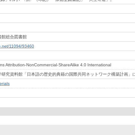
書館総合図書館
le.net/11094/93460
s Attribution-NonCommercial-ShareAlike 4.0 International
学研究資料館「日本語の歴史的典籍の国際共同ネットワーク構築計画」
rials