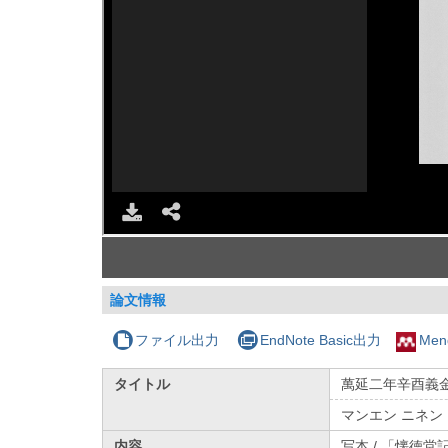
論文情報
ファイル出力
EndNote Basic出力
Men
タイトル
萬延二年辛酉義
マンエン ニネン
内容
写本 / 「懐徳