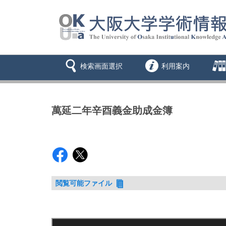
検索画面選択
利用案内
萬延二年辛酉義金助成金簿
閲覧可能ファイル