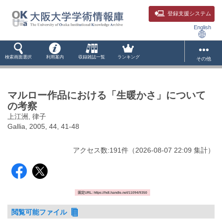
登録支援システム
English
検索画面選択
利用案内
収録雑誌一覧
ランキング
その他
マルロー作品における「生暖かさ」について
の考察
上江洲, 律子
Gallia, 2005, 44, 41-48
アクセス数:
191
件
（
2026-08-07
22:09 集計
）
固定URL: https://hdl.handle.net/11094/9350
閲覧可能ファイル