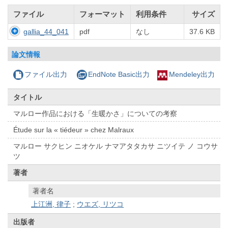
ファイル
フォーマット
利用条件
サイズ
gallia_44_041
pdf
なし
37.6 KB
論文情報
ファイル出力
EndNote Basic出力
Mendeley出力
タイトル
マルロー作品における「生暖かさ」についての考察
Étude sur la « tiédeur » chez Malraux
マルロー サクヒン ニオケル ナマアタタカサ ニツイテ ノ コウサ
ツ
著者
著者名
上江洲, 律子
;
ウエズ, リツコ
出版者