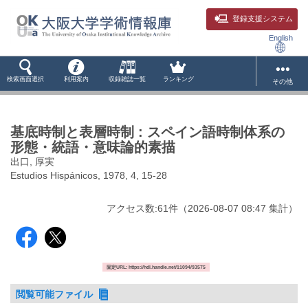
登録支援システム
English
検索画面選択
利用案内
収録雑誌一覧
ランキング
その他
基底時制と表層時制 : スペイン語時制体系の
形態・統語・意味論的素描
出口, 厚実
Estudios Hispánicos, 1978, 4, 15-28
アクセス数:
61
件
（
2026-08-07
08:47 集計
）
固定URL: https://hdl.handle.net/11094/93575
閲覧可能ファイル