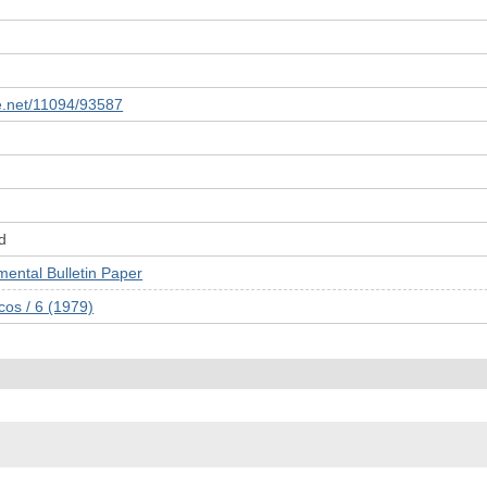
le.net/11094/93587
d
tal Bulletin Paper
cos / 6 (1979)