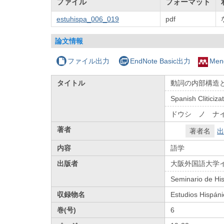
ファイル
フォーマット
estuhispa_006_019
pdf
論文情報
ファイル出力
EndNote Basic出力
Men
タイトル
動詞の内部構造
Spanish Cliticiza
ドウシ ノ ナ
著者
著者名
出
内容
語学
出版者
大阪外国語大学
Seminario de Hi
収録物名
Estudios Hispán
巻(号)
6