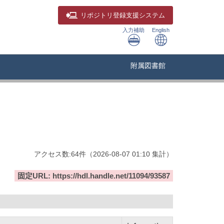
リポジトリ
登録支援システム
入力補助
English
附属図書館
アクセス数:
64
件
（
2026-08-07
01:10 集計
）
固定URL: https://hdl.handle.net/11094/93587