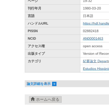
ページ
19-32
刊行年月
1980-03-20
言語
日本語
ハンドルURL
https://hdl.hand
PISSN
02882418
NCID
AN00001463
アクセス権
open access
出版タイプ
Version of Recor
カテゴリ
紀要論文 Departmen
Estudios Hispáni
論文詳細を表示
ホームへ戻る