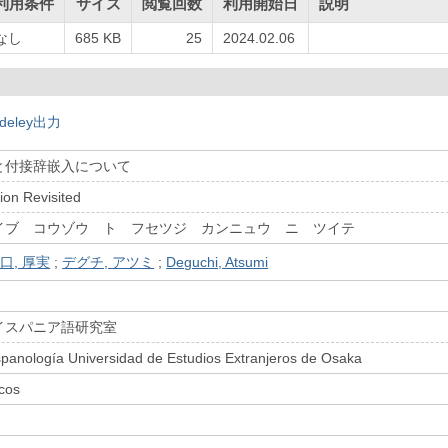
利用条件
サイズ
閲覧回数
利用開始日
説明
なし
685 KB
25
2024.02.06
deley出力
と付接辞嵌入について
tion Revisited
イブ コウゾウ ト フセツジ カンニュウ ニ ツイテ
口, 厚実
;
デグチ, アツミ
;
Deguchi, Atsumi
イスパニア語研究室
spanología Universidad de Estudios Extranjeros de Osaka
icos