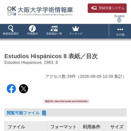
登録支援システム
English
検索画面選択
利用案内
収録雑誌一覧
ランキング
その他
Estudios Hispánicos 8 表紙／目次
Estudios Hispánicos, 1983, 8
アクセス数:
39
件
（
2026-08-09
10:39 集計
）
固定URL: https://hdl.handle.net/11094/93606
閲覧可能ファイル
ファイル
フォーマット
利用条件
サイズ