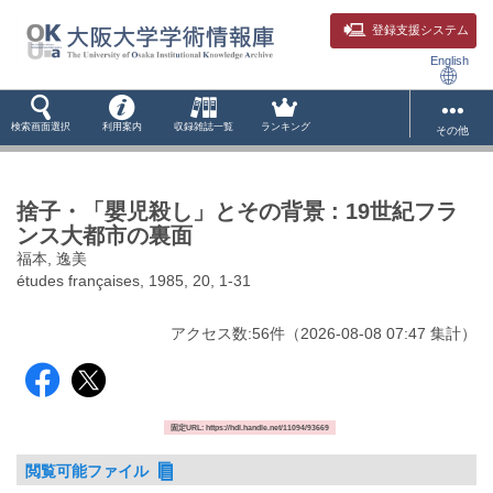
登録支援システム
English
検索画面選択
利用案内
収録雑誌一覧
ランキング
その他
捨子・「嬰児殺し」とその背景 : 19世紀フラ
ンス大都市の裏面
福本, 逸美
études françaises, 1985, 20, 1-31
アクセス数:
56
件
（
2026-08-08
07:47 集計
）
固定URL: https://hdl.handle.net/11094/93669
閲覧可能ファイル