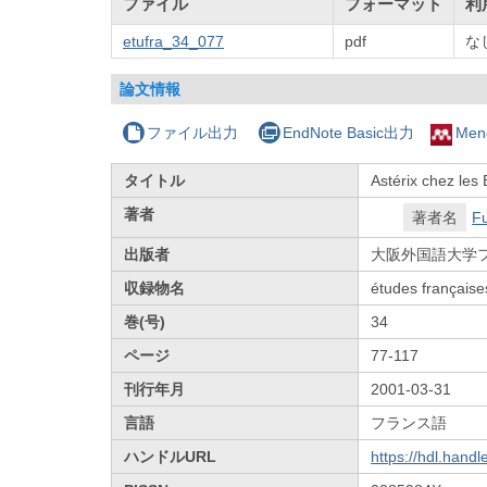
ファイル
フォーマット
利
etufra_34_077
pdf
な
論文情報
ファイル出力
EndNote Basic出力
Men
タイトル
Astérix chez les 
著者
著者名
Fu
出版者
大阪外国語大学
収録物名
études française
巻(号)
34
ページ
77-117
刊行年月
2001-03-31
言語
フランス語
ハンドルURL
https://hdl.hand