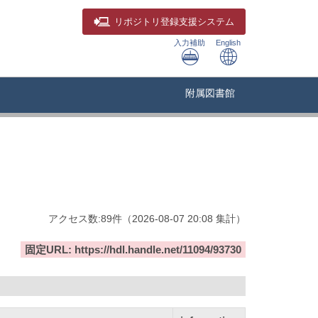
リポジトリ
登録支援システム
入力補助
English
附属図書館
アクセス数:
89
件
（
2026-08-07
20:08 集計
）
固定URL: https://hdl.handle.net/11094/93730