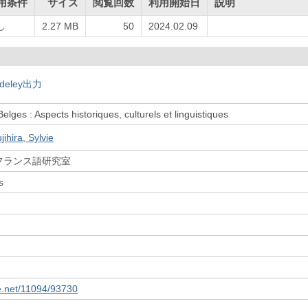
用条件
サイズ
閲覧回数
利用開始日
説明
し
2.27 MB
50
2024.02.09
deley出力
Belges : Aspects historiques, culturels et linguistiques
jihira, Sylvie
フランス語研究室
s
le.net/11094/93730