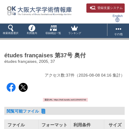
登録支援システム
English
検索画面選択
利用案内
収録雑誌一覧
ランキング
その他
études françaises 第37号 奥付
études françaises, 2005, 37
アクセス数:
37
件
（
2026-08-08
04:16 集計
）
固定URL: https://hdl.handle.net/11094/93740
閲覧可能ファイル
ファイル
フォーマット
利用条件
サイズ