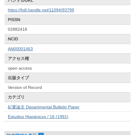
ハンドルURL
https://hdl.handle.net/11094/93799
PISSN
02882418
NCID
AN00001463
アクセス権
open access
出版タイプ
Version of Record
カテゴリ
紀要論文 Departmental Bulletin Paper
Estudios Hispánicos / 16 (1991)