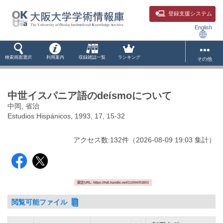
登録支援システム
English
検索画面選択
利用案内
収録雑誌一覧
ランキング
その他
中世イスパニア語のdeísmoについて
中岡, 省治
Estudios Hispánicos, 1993, 17, 15-32
アクセス数:
132
件
（
2026-08-09
19:03 集計
）
固定URL: https://hdl.handle.net/11094/93803
閲覧可能ファイル