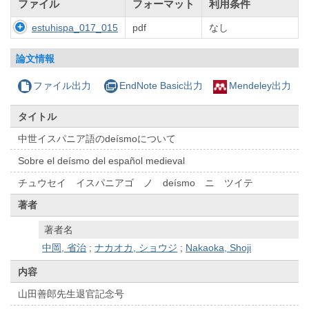
ファイル
フォーマット
利用条件
estuhispa_017_015
pdf
なし
論文情報
ファイル出力
EndNote Basic出力
Mendeley出力
タイトル
中世イスパニア語のdeísmoについて
Sobre el deísmo del español medieval
チュウセイ イスパニアゴ ノ deísmo ニ ツイテ
著者
著者名
中岡, 省治
;
ナカオカ, ショウジ
;
Nakaoka, Shoji
内容
山田善郎先生退官記念号