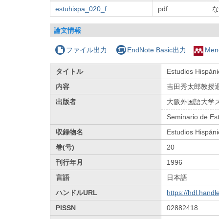
estuhispa_020_f
pdf
な
論文情報
ファイル出力
EndNote Basic出力
Men
タイトル
Estudios Hisp
内容
吉田秀太郎教授
出版者
大阪外国語大学
Seminario de Est
収録物名
Estudios Hispán
巻(号)
20
刊行年月
1996
言語
日本語
ハンドルURL
https://hdl.hand
PISSN
02882418