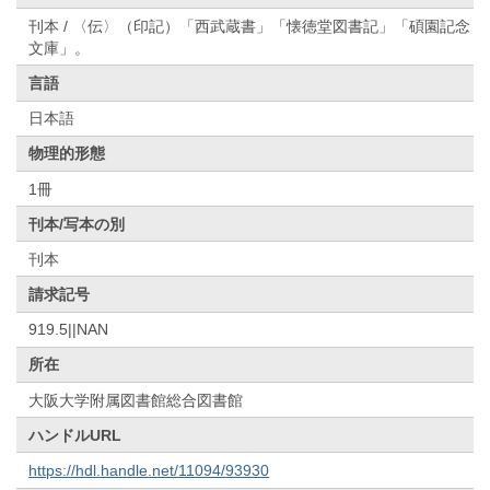
刊本 / 〈伝〉（印記）「西武蔵書」「懐徳堂図書記」「碩園記念
文庫」。
言語
日本語
物理的形態
1冊
刊本/写本の別
刊本
請求記号
919.5||NAN
所在
大阪大学附属図書館総合図書館
ハンドルURL
https://hdl.handle.net/11094/93930