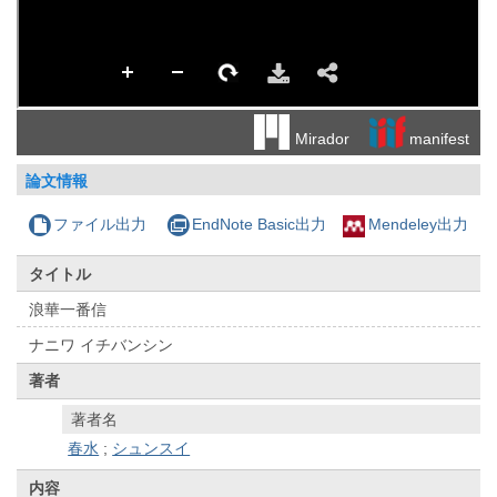
manifest
Mirador
論文情報
ファイル出力
EndNote Basic出力
Mendeley出力
タイトル
浪華一番信
ナニワ イチバンシン
著者
著者名
春水
;
シュンスイ
内容