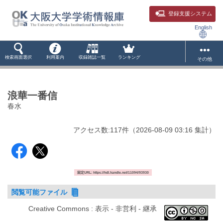
登録支援システム
English
検索画面選択
利用案内
収録雑誌一覧
ランキング
その他
浪華一番信
春水
アクセス数:
117
件
（
2026-08-09
03:16 集計
）
固定URL: https://hdl.handle.net/11094/93930
閲覧可能ファイル
Creative Commons : 表示 - 非営利 - 継承