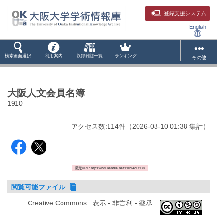
登録支援システム
English
検索画面選択
利用案内
収録雑誌一覧
ランキング
その他
大阪人文会員名簿
1910
アクセス数:
114
件
（
2026-08-10
01:38 集計
）
固定URL: https://hdl.handle.net/11094/93938
閲覧可能ファイル
Creative Commons : 表示 - 非営利 - 継承