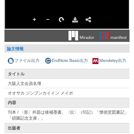
manifest
Mirador
論文情報
ファイル出力
EndNote Basic出力
Mendeley出力
タイトル
大阪人文会員名簿
オオサカ ジンブンカイイン メイボ
内容
刊本 / 〈形〉外題は後補墨書。〈伝〉（印記）「懐徳堂図書記」
「碩園記念文庫」。
出版者