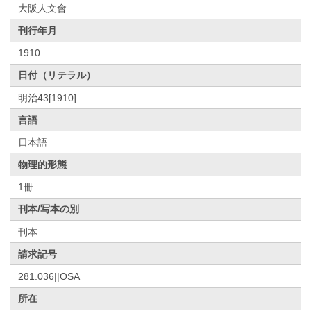
大阪人文會
刊行年月
1910
日付（リテラル）
明治43[1910]
言語
日本語
物理的形態
1冊
刊本/写本の別
刊本
請求記号
281.036||OSA
所在