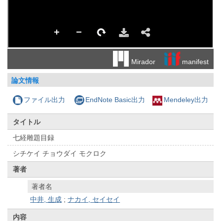
manifest
Mirador
論文情報
ファイル出力
EndNote Basic出力
Mendeley出力
タイトル
七経雕題目録
シチケイ チョウダイ モクロク
著者
著者名
中井, 生成
;
ナカイ, セイセイ
内容