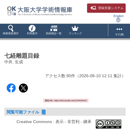
登録支援システム
English
検索画面選択
利用案内
収録雑誌一覧
ランキング
その他
七経雕題目録
中井, 生成
アクセス数:
80
件
（
2026-08-10
12:11 集計
）
固定URL: https://hdl.handle.net/11094/94023
閲覧可能ファイル
Creative Commons : 表示 - 非営利 - 継承