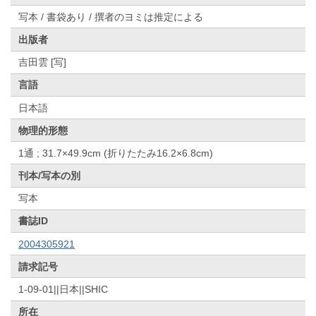
写本 / 書袋あり / 撰者のヨミは推定による
出版者
吉田雲 [写]
言語
日本語
物理的形態
1通 ; 31.7×49.9cm (折りたたみ16.2×6.8cm)
刊本/写本の別
写本
書誌ID
2004305921
請求記号
1-09-01||日本||SHIC
所在