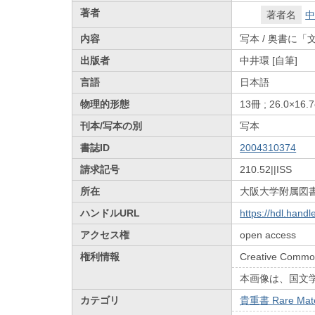
著者
著者名
中
内容
写本 / 奥書に「
出版者
中井環 [自筆]
言語
日本語
物理的形態
13冊 ; 26.0×16.
刊本/写本の別
写本
書誌ID
2004310374
請求記号
210.52||ISS
所在
大阪大学附属図
ハンドルURL
https://hdl.hand
アクセス権
open access
権利情報
Creative Common
本画像は、国文
カテゴリ
貴重書 Rare Mate