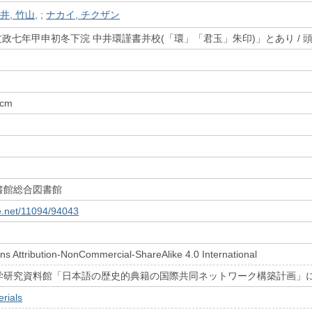
井, 竹山,
;
ナカイ, チクザン
文政七年甲申初冬下浣 中井環謹書并校(「環」「君玉」朱印)」とあり / 頭
7cm
書館総合図書館
le.net/11094/94043
s Attribution-NonCommercial-ShareAlike 4.0 International
学研究資料館「日本語の歴史的典籍の国際共同ネットワーク構築計画」
rials