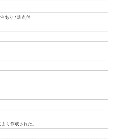
注あり / 訓点付
により作成された。