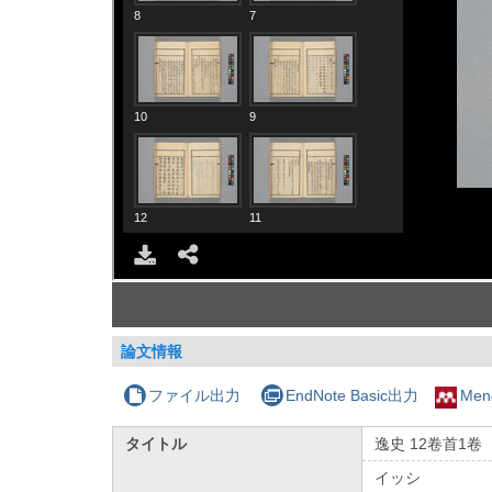
論文情報
ファイル出力
EndNote Basic出力
Men
タイトル
逸史 12卷首1卷
イッシ