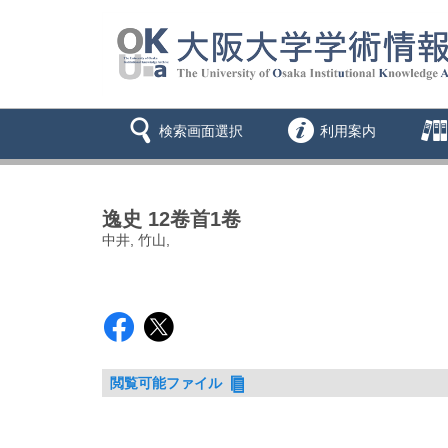
検索画面選択
利用案内
逸史 12卷首1卷
中井, 竹山,
閲覧可能ファイル