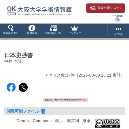
登録支援システム
English
検索画面選択
利用案内
収録雑誌一覧
ランキング
その他
日本史抄書
中井, 竹山
アクセス数:
37
件
（
2026-08-09
16:21 集計
）
固定URL: https://hdl.handle.net/11094/94057
閲覧可能ファイル
Creative Commons : 表示 - 非営利 - 継承