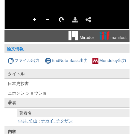
manifest
Mirador
論文情報
ファイル出力
EndNote Basic出力
Mendeley出力
タイトル
日本史抄書
ニホンシ ショウショ
著者
著者名
中井, 竹山
;
ナカイ, チクザン
内容