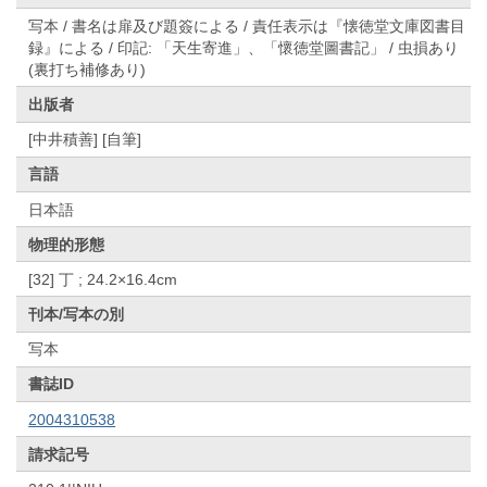
写本 / 書名は扉及び題簽による / 責任表示は『懐徳堂文庫図書目
録』による / 印記: 「天生寄進」、「懷徳堂圖書記」 / 虫損あり
(裏打ち補修あり)
出版者
[中井積善] [自筆]
言語
日本語
物理的形態
[32] 丁 ; 24.2×16.4cm
刊本/写本の別
写本
書誌ID
2004310538
請求記号