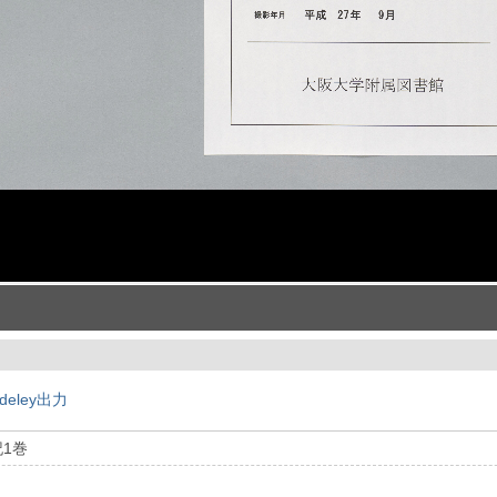
deley出力
記1巻