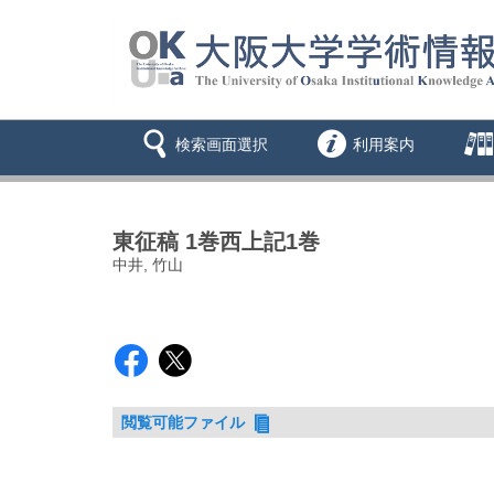
検索画面選択
利用案内
東征稿 1巻西上記1巻
中井, 竹山
閲覧可能ファイル