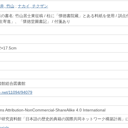
井, 竹山
;
ナカイ, チクザン
簽の書名: 竹山居士東征稿 / 柱に「懐徳書院藏」とある料紙を使用 / 訓点
生寄進」、「懷徳堂圖書記」 / 付箋あり
.2×17.5cm
書館総合図書館
le.net/11094/94079
s Attribution-NonCommercial-ShareAlike 4.0 International
学研究資料館「日本語の歴史的典籍の国際共同ネットワーク構築計画」
rials