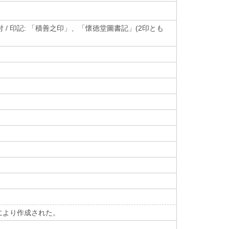
付 / 印記: 「積善之印」、「懷徳堂圖書記」(2印とも
により作成された。