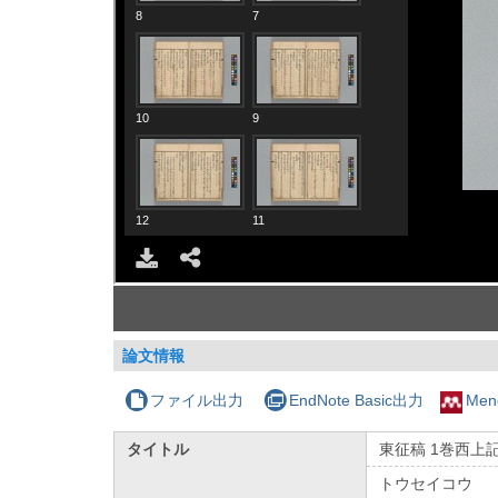
論文情報
ファイル出力
EndNote Basic出力
Men
タイトル
東征稿 1巻西上
トウセイコウ