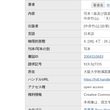
著者
著者名
中
内容
写本 / 跋及び題
中井竹山)、「天
出版者
[中井竹山] [自筆]
言語
日本語
物理的形態
4, [38], 4丁 ; 26
刊本/写本の別
写本
書誌ID
2004310683
請求記号
919.5||TOS
所在
大阪大学附属図
ハンドルURL
https://hdl.hand
アクセス権
open access
権利情報
Creative Common
本画像は、国文
カテゴリ
貴重書 Rare Mate