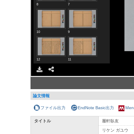
論文情報
ファイル出力
EndNote Basic出力
Men
タイトル
履軒臥友
リケン ガユウ