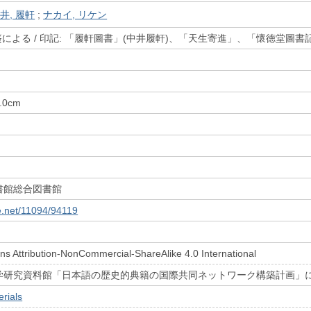
井, 履軒
;
ナカイ, リケン
題簽による / 印記: 「履軒圖書」(中井履軒)、「天生寄進」、「懷徳堂圖書
7.0cm
書館総合図書館
le.net/11094/94119
s Attribution-NonCommercial-ShareAlike 4.0 International
学研究資料館「日本語の歴史的典籍の国際共同ネットワーク構築計画」
rials