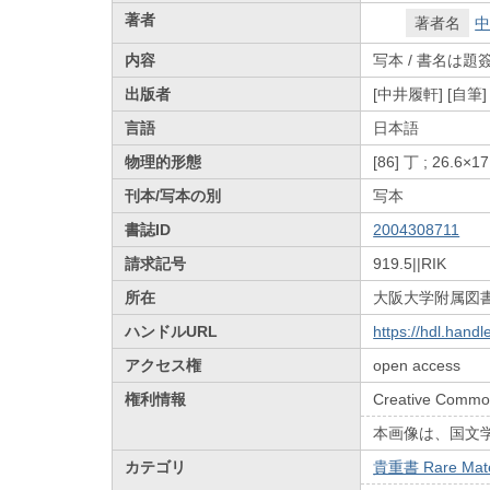
著者
著者名
中
内容
写本 / 書名は
出版者
[中井履軒] [自筆]
言語
日本語
物理的形態
[86] 丁 ; 26.6×1
刊本/写本の別
写本
書誌ID
2004308711
請求記号
919.5||RIK
所在
大阪大学附属図
ハンドルURL
https://hdl.hand
アクセス権
open access
権利情報
Creative Common
本画像は、国文
カテゴリ
貴重書 Rare Mate