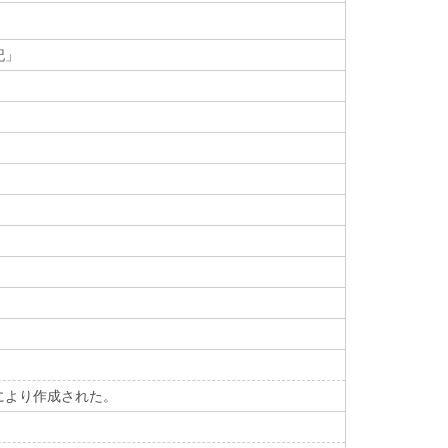
記」
により作成された。