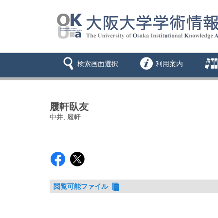
検索画面選択
利用案内
履軒臥友
中井, 履軒
閲覧可能ファイル