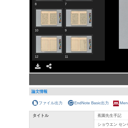
論文情報
ファイル出力
EndNote Basic出力
Men
タイトル
蕉園先生手記
ショウエン セン