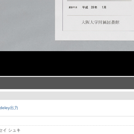
deley出力
セイ シュキ