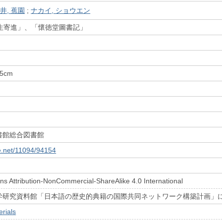
井, 蕉園
;
ナカイ, ショウエン
「天生寄進」、「懷徳堂圖書記」
.5cm
書館総合図書館
le.net/11094/94154
s Attribution-NonCommercial-ShareAlike 4.0 International
学研究資料館「日本語の歴史的典籍の国際共同ネットワーク構築計画」
rials