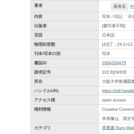
著者
著者名
中
内容
写本 / 印記:
出版者
[書写者不明]
言語
日本語
物理的形態
[43]丁 ; 19.2×12
刊本/写本の別
写本
書誌ID
2004328479
請求記号
222.8||SHOE
所在
大阪大学附属図
ハンドルURL
https://hdl.hand
アクセス権
open access
権利情報
Creative Common
本画像は、国文
カテゴリ
貴重書 Rare Mate