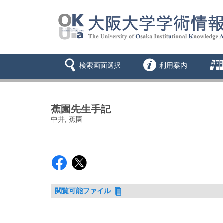
検索画面選択
利用案内
蕉園先生手記
中井, 蕉園
閲覧可能ファイル