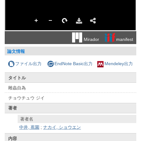
manifest
Mirador
論文情報
ファイル出力
EndNote Basic出力
Mendeley出力
タイトル
雕蟲自為
チョウチュウ ジイ
著者
著者名
中井, 蕉園
;
ナカイ, ショウエン
内容