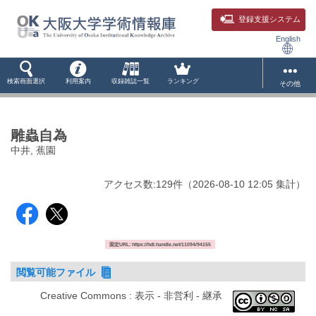
登録支援システム
English
検索画面選択
利用案内
収録雑誌一覧
ランキング
その他
雕蟲自為
中井, 蕉園
アクセス数:
129
件
（
2026-08-10
12:05 集計
）
固定URL: https://hdl.handle.net/11094/94155
閲覧可能ファイル
Creative Commons : 表示 - 非営利 - 継承