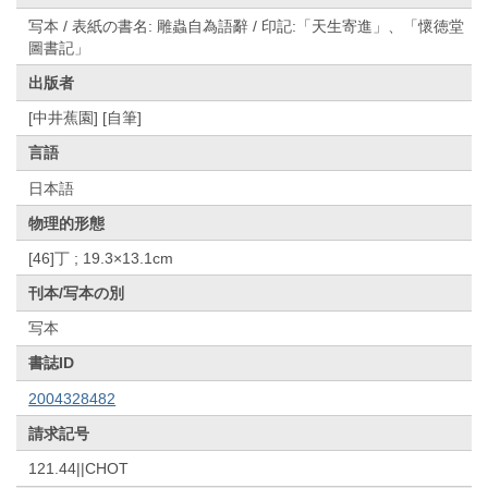
写本 / 表紙の書名: 雕蟲自為語辭 / 印記:「天生寄進」、「懷徳堂
圖書記」
出版者
[中井蕉園] [自筆]
言語
日本語
物理的形態
[46]丁 ; 19.3×13.1cm
刊本/写本の別
写本
書誌ID
2004328482
請求記号
121.44||CHOT