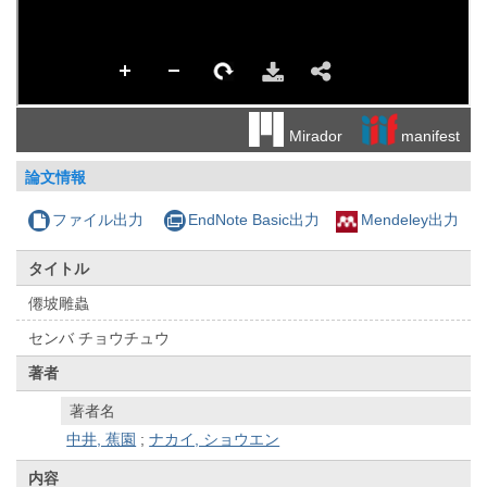
manifest
Mirador
論文情報
ファイル出力
EndNote Basic出力
Mendeley出力
タイトル
僊坡雕蟲
センバ チョウチュウ
著者
著者名
中井, 蕉園
;
ナカイ, ショウエン
内容