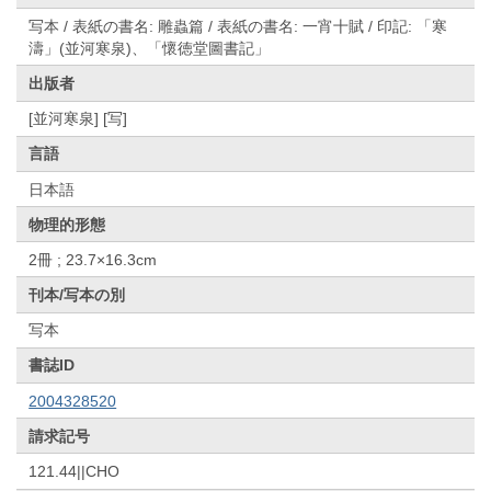
写本 / 表紙の書名: 雕蟲篇 / 表紙の書名: 一宵十賦 / 印記: 「寒
濤」(並河寒泉)、「懷徳堂圖書記」
出版者
[並河寒泉] [写]
言語
日本語
物理的形態
2冊 ; 23.7×16.3cm
刊本/写本の別
写本
書誌ID
2004328520
請求記号
121.44||CHO