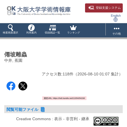
登録支援システム
English
検索画面選択
利用案内
収録雑誌一覧
ランキング
その他
僊坡雕蟲
中井, 蕉園
アクセス数:
118
件
（
2026-08-10
01:07 集計
）
固定URL: https://hdl.handle.net/11094/94158
閲覧可能ファイル
Creative Commons : 表示 - 非営利 - 継承