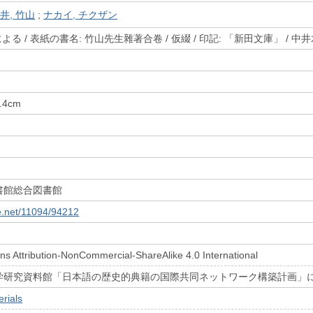
井, 竹山
;
ナカイ, チクザン
による / 表紙の書名: 竹山先生雜著合卷 / 仮綴 / 印記: 「新田文庫」 / 
8.4cm
書館総合図書館
le.net/11094/94212
s Attribution-NonCommercial-ShareAlike 4.0 International
学研究資料館「日本語の歴史的典籍の国際共同ネットワーク構築計画」
rials