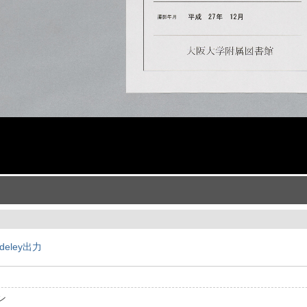
deley出力
ン