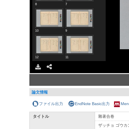
論文情報
ファイル出力
EndNote Basic出力
Men
タイトル
雜著合卷
ザッチョ ゴウカ