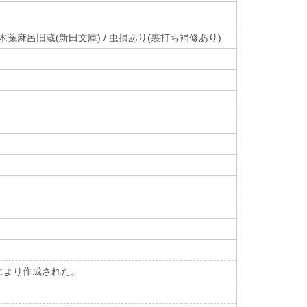
中井木菟麻呂旧蔵(新田文庫) / 虫損あり(裏打ち補修あり)
により作成された。