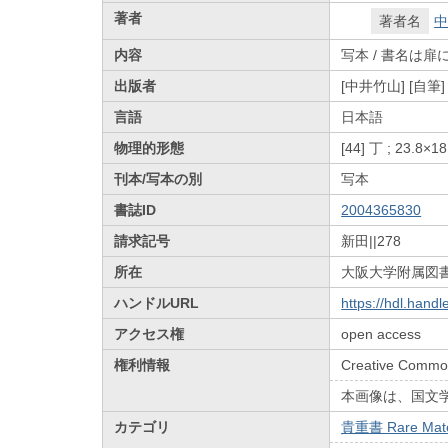
著者
著者名
中
内容
写本 / 書名は扉
出版者
[中井竹山] [自筆]
言語
日本語
物理的形態
[44] 丁 ; 23.8×1
刊本/写本の別
写本
書誌ID
2004365830
請求記号
新田||278
所在
大阪大学附属図
ハンドルURL
https://hdl.hand
アクセス権
open access
権利情報
Creative Common
本画像は、国文
カテゴリ
貴重書 Rare Mate