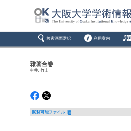
検索画面選択
利用案内
雜著合卷
中井, 竹山
閲覧可能ファイル