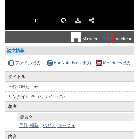
manifest
Mirador
論文情報
ファイル出力
EndNote Basic出力
Mendeley出力
タイトル
三體詩雕題 : 全
サンタイシ チョウダイ : ゼン
著者
著者名
早野, 橘隧
;
ハヤノ, キッスイ
内容