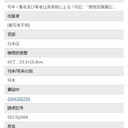
写本 / 書名及び著者は原表紙による / 印記: 「懷徳堂圖書記」
出版者
[書写者不明]
言語
日本語
物理的形態
43丁 ; 23.3×15.8cm
刊本/写本の別
写本
書誌ID
2004330765
請求記号
921.5||SAN
所在