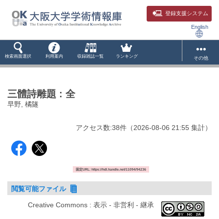
登録支援システム
English
検索画面選択
利用案内
収録雑誌一覧
ランキング
その他
三體詩雕題 : 全
早野, 橘隧
アクセス数:
38
件
（
2026-08-06
21:55 集計
）
固定URL: https://hdl.handle.net/11094/94236
閲覧可能ファイル
Creative Commons : 表示 - 非営利 - 継承