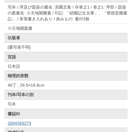
写本 / 序及び題簽の書名: 淇園文集 / 存卷之1 / 卷之1: 序部 / 題簽
の叢書名: 小天地閣樷書 / 印記: 「碩園記念文庫」、「懷徳堂圖書
記」 / 朱筆書き入れあり / 挟みもの: 書付3枚
小天地閣叢書
出版者
[書写者不明]
言語
日本語
物理的形態
46丁 ; 26.9×18.8cm
刊本/写本の別
写本
書誌ID
2004369279