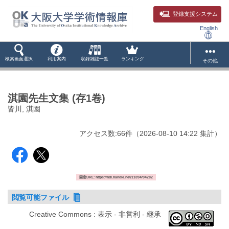
登録支援システム
English
検索画面選択
利用案内
収録雑誌一覧
ランキング
その他
淇園先生文集 (存1卷)
皆川, 淇園
アクセス数:
66
件
（
2026-08-10
14:22 集計
）
固定URL: https://hdl.handle.net/11094/94282
閲覧可能ファイル
Creative Commons : 表示 - 非営利 - 継承