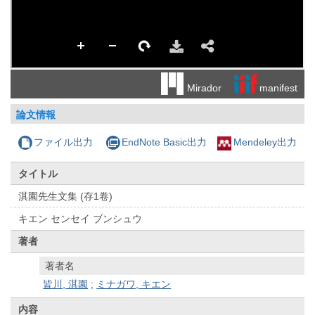
manifest
Mirador
論文情報
ファイル出力
EndNote Basic出力
Mendeley出力
タイトル
淇園先生文集 (存1卷)
キエン センセイ ブンシュウ
著者
著者名
皆川, 淇園
;
ミナガワ, キエン
内容