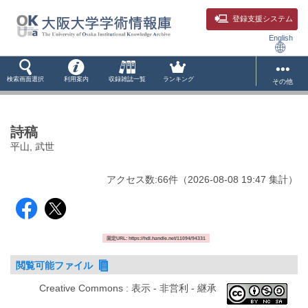
登録支援システム
English
検索画面選択
利用案内
収録雑誌一覧
ランキング
その他
詩稿
平山, 武世
アクセス数:
66
件
（
2026-08-08
19:47 集計
）
固定URL: https://hdl.handle.net/11094/94331
閲覧可能ファイル
Creative Commons : 表示 - 非営利 - 継承