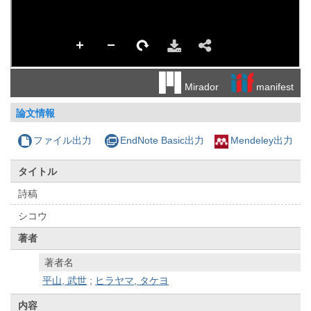
manifest
Mirador
論文情報
ファイル出力
EndNote Basic出力
Mendeley出力
タイトル
詩稿
シコウ
著者
著者名
平山, 武世
;
ヒラヤマ, タケヨ
内容