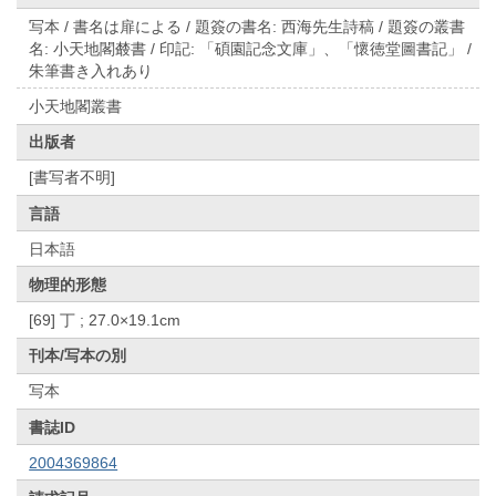
写本 / 書名は扉による / 題簽の書名: 西海先生詩稿 / 題簽の叢書
名: 小天地閣樷書 / 印記: 「碩園記念文庫」、「懷徳堂圖書記」 /
朱筆書き入れあり
小天地閣叢書
出版者
[書写者不明]
言語
日本語
物理的形態
[69] 丁 ; 27.0×19.1cm
刊本/写本の別
写本
書誌ID
2004369864