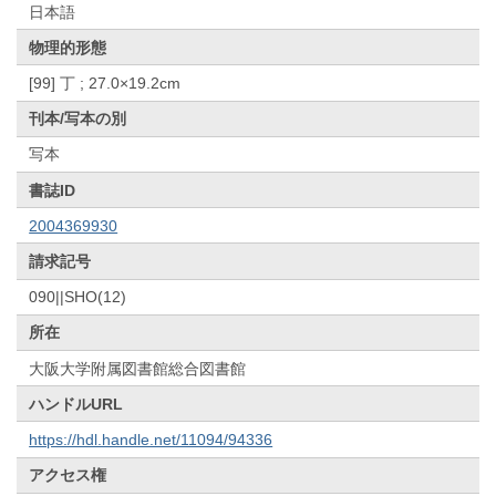
日本語
物理的形態
[99] 丁 ; 27.0×19.2cm
刊本/写本の別
写本
書誌ID
2004369930
請求記号
090||SHO(12)
所在
大阪大学附属図書館総合図書館
ハンドルURL
https://hdl.handle.net/11094/94336
アクセス権