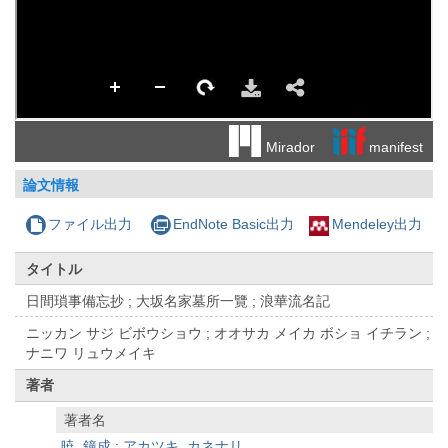
manifest
Mirador
論文情報
ファイル出力
EndNote Basic出力
Mendeley出力
タイトル
日間瑣事備忘抄 ; 大坂名家墓所一覽 ; 浪華流名記
ニッカン サジ ビボウショウ ; オオサカ メイカ ボショ イチラン ;
ナニワ リュウメイキ
著者
著者名
暁, 鐘成
;
アカツキ, カネナリ