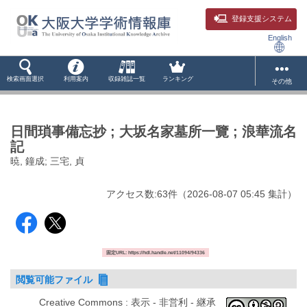
登録支援システム
English
検索画面選択
利用案内
収録雑誌一覧
ランキング
その他
日間瑣事備忘抄 ; 大坂名家墓所一覽 ; 浪華流名
記
暁, 鐘成; 三宅, 貞
アクセス数:
63
件
（
2026-08-07
05:45 集計
）
固定URL: https://hdl.handle.net/11094/94336
閲覧可能ファイル
Creative Commons : 表示 - 非営利 - 継承