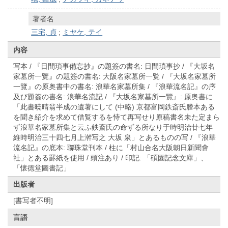
著者名
三宅, 貞
;
ミヤケ, テイ
内容
写本 / 『日間瑣事備忘抄』の題簽の書名: 日間瑣事抄 / 『大坂名
家墓所一覽』の題簽の書名: 大阪名家墓所一覧 / 『大坂名家墓所
一覽』の原奥書中の書名: 浪華名家墓所集 / 『浪華流名記』の序
及び題簽の書名: 浪華名流記 / 『大坂名家墓所一覽』: 原奥書に
「此書暁晴翁半成の遺著にして (中略) 京都富岡鉄斎氏謄本ある
を聞き紹介を求めて借覧するを恃て再写せり原稿書名未た定まら
ず浪華名家墓所集と云ふ鉄斎氏の命ずる所なり于時明治廿七年
維時明治三十四七月上澣写之 大坂 泉」とあるものの写 / 『浪華
流名記』の底本: 聯珠堂刊本 / 柱に「村山合名大阪朝日新聞會
社」とある罫紙を使用 / 頭注あり / 印記: 「碩園記念文庫」、
「懷徳堂圖書記」
出版者
[書写者不明]
言語