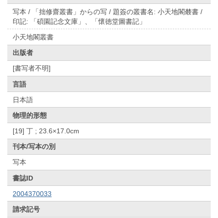
写本 / 「拙修齋叢書」からの写 / 題簽の叢書名: 小天地閣樷書 /
印記: 「碩園記念文庫」、「懷徳堂圖書記」
小天地閣叢書
出版者
[書写者不明]
言語
日本語
物理的形態
[19] 丁 ; 23.6×17.0cm
刊本/写本の別
写本
書誌ID
2004370033
請求記号