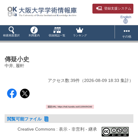
登録支援システム
English
検索画面選択
利用案内
収録雑誌一覧
ランキング
その他
傳疑小史
中井, 履軒
アクセス数:
39
件
（
2026-08-09
18:33 集計
）
固定URL: https://hdl.handle.net/11094/94340
閲覧可能ファイル
Creative Commons : 表示 - 非営利 - 継承