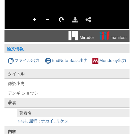
manifest
Mirador
論文情報
ファイル出力
EndNote Basic出力
Mendeley出力
タイトル
傳疑小史
デンギ ショウシ
著者
著者名
中井, 履軒
;
ナカイ, リケン
内容