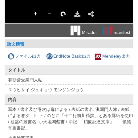
manifest
Mirador
論文情報
ファイル出力
EndNote Basic出力
Mendeley出力
タイトル
有斐斎受業門人帖
ユウヒサイ ジュギョウ モンジンジョウ
内容
写本 / 書名及び巻次は扉による / 表紙の書名: 淇園門人簿 / 表紙
による巻次: 上, 下 / のどに「十二行前川精撰」とある罫紙を使用
/ 題簽の叢書名: 小天地閣樷書 / 印記: 「碩園記念文庫」、「懷徳
堂圖書記」
小天地閣叢書