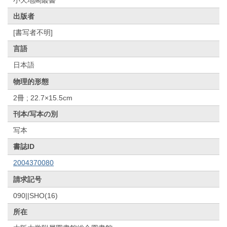
出版者
[書写者不明]
言語
日本語
物理的形態
2冊 ; 22.7×15.5cm
刊本/写本の別
写本
書誌ID
2004370080
請求記号
090||SHO(16)
所在