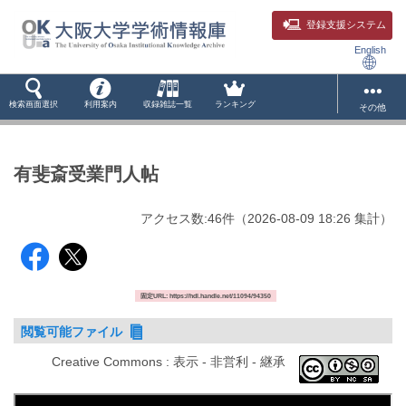
登録支援システム
English
検索画面選択
利用案内
収録雑誌一覧
ランキング
その他
有斐斎受業門人帖
アクセス数:
46
件
（
2026-08-09
18:26 集計
）
固定URL: https://hdl.handle.net/11094/94350
閲覧可能ファイル
Creative Commons : 表示 - 非営利 - 継承