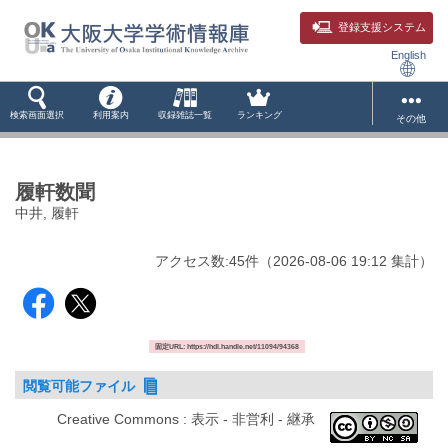
登録支援システム
English
検索画面選択
利用案内
収録雑誌一覧
ランキング
その他
履軒数聞
中井, 履軒
アクセス数:
45
件
（
2026-08-06
19:12 集計
）
固定URL: https://hdl.handle.net/11094/94368
閲覧可能ファイル
Creative Commons : 表示 - 非営利 - 継承