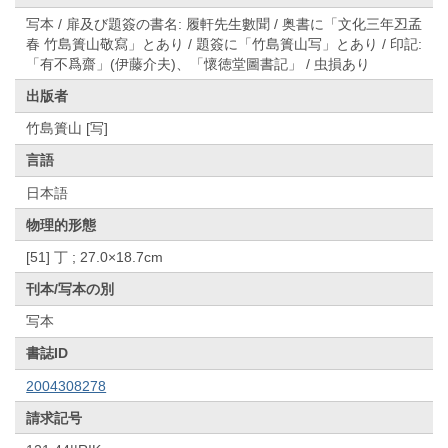
写本 / 扉及び題簽の書名: 履軒先生數聞 / 奥書に「文化三年丒孟
春 竹島簣山敬寫」とあり / 題簽に「竹島簣山写」とあり / 印記:
「有不爲齋」(伊藤介夫)、「懷徳堂圖書記」 / 虫損あり
出版者
竹島簣山 [写]
言語
日本語
物理的形態
[51] 丁 ; 27.0×18.7cm
刊本/写本の別
写本
書誌ID
2004308278
請求記号