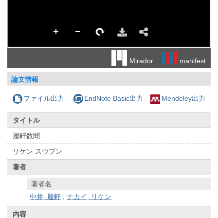
manifest
Mirador
論文情報
ファイル出力
EndNote Basic出力
Mendeley出力
タイトル
履軒数聞
リケン スウブン
著者
著者名
中井, 履軒
;
ナカイ, リケン
内容