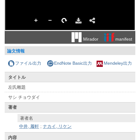
manifest
Mirador
論文情報
ファイル出力
EndNote Basic出力
Mendeley出力
タイトル
左氏雕題
サシ チョウダイ
著者
著者名
中井, 履軒
;
ナカイ, リケン
内容