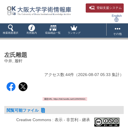
登録支援システム
English
検索画面選択
利用案内
収録雑誌一覧
ランキング
その他
左氏雕題
中井, 履軒
アクセス数:
44
件
（
2026-08-07
05:33 集計
）
固定URL: https://hdl.handle.net/11094/94421
閲覧可能ファイル
Creative Commons : 表示 - 非営利 - 継承