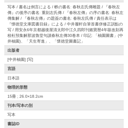
写本 / 書名は例言による / 帙の書名: 春秋左氏傳雕題 / 『春秋左
傳』の後序の書名: 重刻左氏傳 / 『春秋左傳』の序の書名: 春秋左
傳集解 / 『春秋左傳』の題簽の書名: 春秋左氏傳 / 責任表示は
『懐徳堂文庫図書目録』による / 中井履軒自筆首書併修正訓點の
写 / 用安永6年京都越後屋清太郎中江久四郎刊拠寶暦4年跋改刻再
校杜預集解那波魯堂句讀春秋左傳30卷本 / 印記: 「柚園圖書」(中
井柚園)、「天生寄進」、「懷徳堂圖書記」
出版者
[中井柚園] [写]
言語
日本語
物理的形態
15冊 ; 26.0×18.2cm
刊本/写本の別
写本
書誌ID