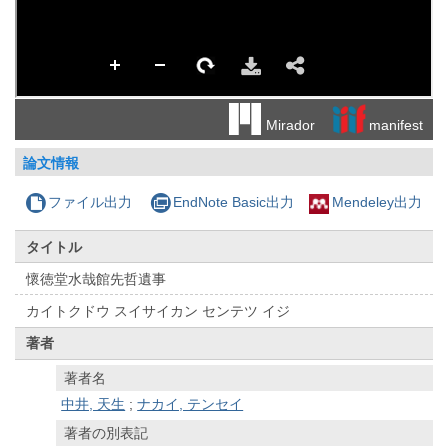
manifest
Mirador
論文情報
ファイル出力
EndNote Basic出力
Mendeley出力
タイトル
懷徳堂水哉館先哲遺事
カイトクドウ スイサイカン センテツ イジ
著者
著者名
中井, 天生
;
ナカイ, テンセイ
著者の別表記