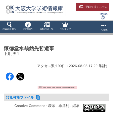
登録支援システム
English
検索画面選択
利用案内
収録雑誌一覧
ランキング
その他
懷徳堂水哉館先哲遺事
中井, 天生
アクセス数:
190
件
（
2026-08-08
17:29 集計
）
固定URL: https://hdl.handle.net/11094/94507
閲覧可能ファイル
Creative Commons : 表示 - 非営利 - 継承