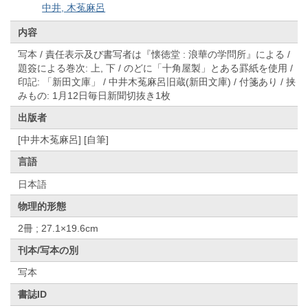
中井, 木菟麻呂
内容
写本 / 責任表示及び書写者は『懐徳堂 : 浪華の学問所』による /
題簽による巻次: 上, 下 / のどに「十角屋製」とある罫紙を使用 /
印記: 「新田文庫」 / 中井木菟麻呂旧蔵(新田文庫) / 付箋あり / 挟
みもの: 1月12日毎日新聞切抜き1枚
出版者
[中井木菟麻呂] [自筆]
言語
日本語
物理的形態
2冊 ; 27.1×19.6cm
刊本/写本の別
写本
書誌ID