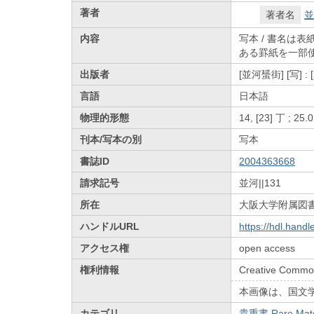
著者
著者名
並
内容
写本 / 書名は表
ある罫紙を一部使用
出版者
[並河蜑街] [写] :
言語
日本語
物理的形態
14, [23] 丁 ; 25
刊本/写本の別
写本
書誌ID
2004363668
請求記号
並河||131
所在
大阪大学附属図
ハンドルURL
https://hdl.hand
アクセス権
open access
権利情報
Creative Common
本画像は、国文
カテゴリ
貴重書 Rare Mate