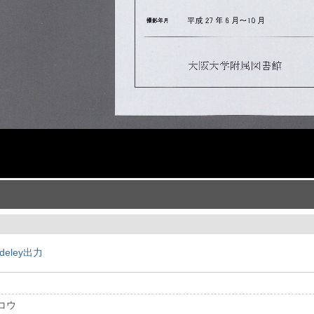
deley出力
コウ