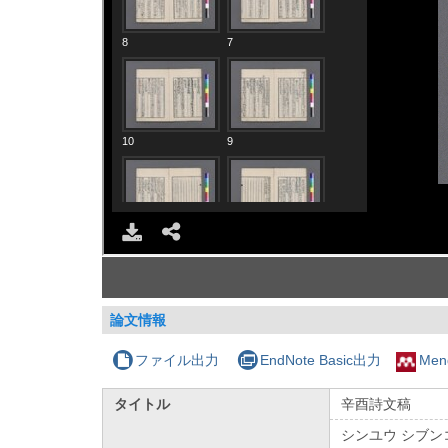
論文情報
ファイル出力
EndNote Basic出力
Men
タイトル
辛酉詩文稿
シンユウ シブン