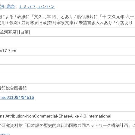
河, 寒泉
;
ナミカワ, カンセン
紙による / 表紙に「文久元年 四」とあり / 貼付紙片に「十 文久元年 
 / 仮綴 / 並河寒泉旧蔵(並河寒泉文庫) / 朱墨書き入れあり / 付箋あり
 [並河寒泉] [自筆]
.0×17.7cm
書館総合図書館
le.net/11094/94516
s Attribution-NonCommercial-ShareAlike 4.0 International
学研究資料館「日本語の歴史的典籍の国際共同ネットワーク構築計画」
rials