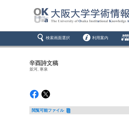
検索画面選択
利用案内
辛酉詩文稿
並河, 寒泉
閲覧可能ファイル