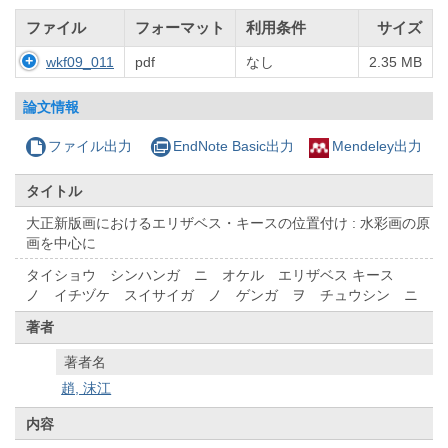
ファイル
フォーマット
利用条件
サイズ
wkf09_011
pdf
なし
2.35 MB
論文情報
ファイル出力
EndNote Basic出力
Mendeley出力
タイトル
大正新版画におけるエリザベス・キースの位置付け : 水彩画の原
画を中心に
タイショウ シンハンガ ニ オケル エリザベス キース
ノ イチヅケ スイサイガ ノ ゲンガ ヲ チュウシン ニ
著者
著者名
趙, 沫江
内容