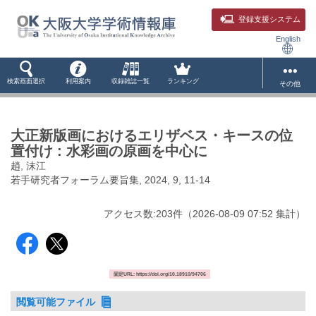
登録支援システム
English
検索画面選択
利用案内
収録雑誌一覧
ランキング
その他
大正新版画におけるエリザベス・キースの位
置付け : 水彩画の原画を中心に
趙, 沫江
若手研究者フォーラム要旨集, 2024, 9, 11-14
アクセス数:
203
件
（
2026-08-09
07:52 集計
）
固定URL: https://doi.org/10.18910/94706
閲覧可能ファイル