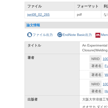
ファイル
フォーマット
利
jwri08_02_265
pdf
な
論文情報
ファイル出力
EndNote Basic出力
Men
タイトル
An Experimental 
Closure(Welding
著者
NRID
10
著者名
Fu
著者名
Wa
NRID
10
著者名
H
出版者
大阪大学溶接工
オオサカ ダイガ