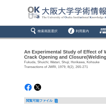
検索画面選択
利用案内
An Experimental Study of Effect of
Crack Opening and Closure(Welding
Fukuda, Shuichi; Watari, Shuji; Horikawa, Kohsuke
Transactions of JWRI, 1979, 8(2), 265-271
閲覧可能ファイル