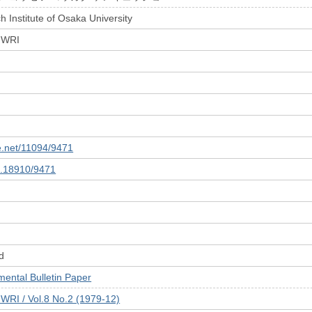
 Institute of Osaka University
 JWRI
le.net/11094/9471
10.18910/9471
d
tal Bulletin Paper
JWRI / Vol.8 No.2 (1979-12)