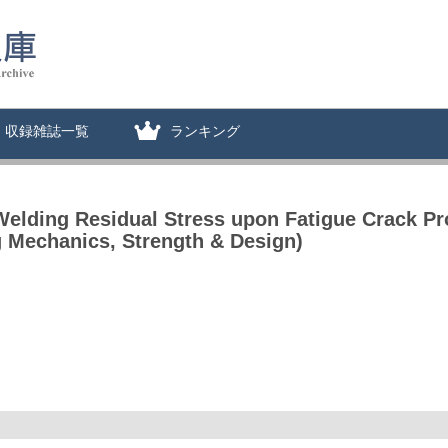
収録雑誌一覧
ランキング
 Welding Residual Stress upon Fatigue Crack P
 Mechanics, Strength & Design)