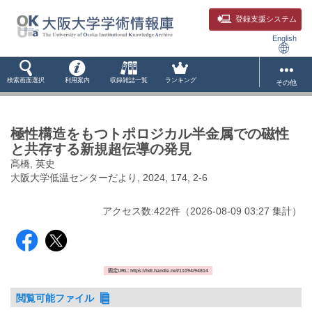
登録支援システム
English
検索画面選択
利用案内
収録雑誌一覧
ランキング
その他
極性構造をもつトポロジカル半金属での磁性
と共存する新規超伝導の発見
髙橋, 英史
大阪大学低温センターだより, 2024, 174, 2-6
アクセス数:
422
件
（
2026-08-09
03:27 集計
）
固定URL: https://hdl.handle.net/11094/94814
閲覧可能ファイル