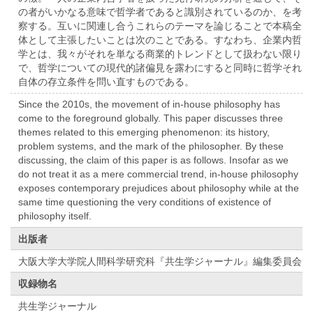
の者がいかなる意味で哲学者であると識別されているのか、を考
察する。互いに関連し合うこれらのテーマを論じることで本稿全
体として主張したいことは次のことである。すなわち、企業内哲
学とは、我々がそれを単なる商業的トレンドとして扱わない限り
で、哲学についての現代的諸偏見を露わにすると同時に哲学それ
自体の存立条件を問い直すものである。
Since the 2010s, the movement of in-house philosophy has
come to the foreground globally. This paper discusses three
themes related to this emerging phenomenon: its history,
problem systems, and the mark of the philosopher. By these
discussing, the claim of this paper is as follows. Insofar as we
do not treat it as a mere commercial trend, in-house philosophy
exposes contemporary prejudices about philosophy while at the
same time questioning the very conditions of existence of
philosophy itself.
出版者
大阪大学大学院人間科学研究科『共⽣学ジャーナル』編集委員会
収録物名
共生学ジャーナル