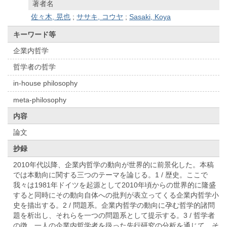
著者名
佐々木, 晃也
;
ササキ, コウヤ
;
Sasaki, Koya
キーワード等
企業内哲学
哲学者の哲学
in-house philosophy
meta-philosophy
内容
論文
抄録
2010年代以降、企業内哲学の動向が世界的に前景化した。本稿
では本動向に関する三つのテーマを論じる。1 / 歴史。ここで
我々は1981年ドイツを起源として2010年頃からの世界的に隆盛
すると同時にその動向自体への批判が表立ってくる企業内哲学小
史を描出する。2 / 問題系。企業内哲学の動向に孕む哲学的諸問
題を析出し、それらを一つの問題系として提示する。3 / 哲学者
の徴。一人の企業内哲学者を扱った先行研究の分析を通じて、そ