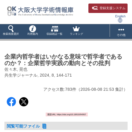
登録支援システム
English
検索画面選択
利用案内
収録雑誌一覧
ランキング
その他
企業内哲学者はいかなる意味で哲学者である
のか？ : 企業哲学実践の動向とその批判
佐々木, 晃也
共生学ジャーナル, 2024, 8, 144-171
アクセス数:
783
件
（
2026-08-08
21:53 集計
）
固定URL: https://doi.org/10.18910/94957
閲覧可能ファイル