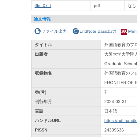
ffle_07_f
pdf
なし
論文情報
ファイル出力
EndNote Basic出力
Men
タイトル
外国語教育のフロ
出版者
大阪大学大学院
Graduate School
収録物名
外国語教育のフ
FRONTIER OF 
巻(号)
7
刊行年月
2024-03-31
言語
日本語
ハンドルURL
https://hdl.hand
PISSN
24339636