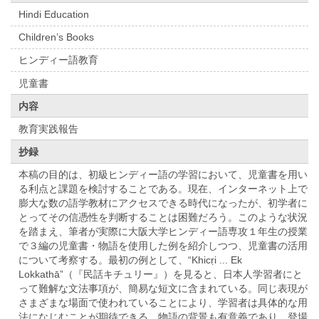
Hindi Education
Children’s Books
ヒンディー語教育
児童書
内容
教育実践報告
抄録
本稿の目的は、初級ヒンディー語の学習において、児童書を用い
る利点と課題を検討することである。現在、インターネット上で
膨大な数の語学教材にアクセスできる時代になったが、初学者に
とってその信憑性を判断することは困難だろう。このような状況
を踏まえ、筆者が実際に大阪大学ヒンディー語専攻１年生の授業
で３編の児童書・物語を使用した例を紹介しつつ、児童書の活用
について考察する。最初の例として、“Khicṛi ... Ek
Lokkathā”（『民話キチュリー』）を見ると、日本人学習者にと
って難解な文法事項が、簡易な短文に含まれている。同じ表現が
さまざまな場面で使われていることにより、学習者は具体的な用
法になじむことが期待できる。物語の背景も有意義であり、登場