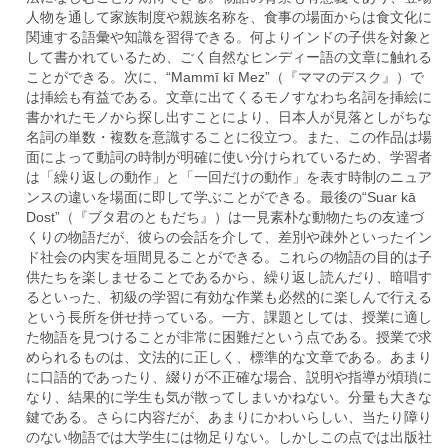
人物を通して家族制度や親族名称を、食事の場面からは食文化に
関連する語彙や知識を習得できる。何よりインドの子供を対象と
して書かれているため、ごく自然なヒンディー語の文章に触れる
ことができる。次に、“Mammī kī Mez”（『ママのデスク』）で
は挿絵も有益である。文章に出てくるモノすなわち名詞を挿絵に
書かれたモノから探し出すことにより、日本人が見落としがちな
名詞の単数・複数を意識することに役立つ。また、この作品は場
面によって動詞の時制が明確に使い分けられているため、学習者
は「繰り返しの動作」と「一回だけの動作」を表す時制のニュア
ンスの違いを場面に即して学ぶことができる。最後の“Suar kā
Dost”（『ブタ君のともだち』）は一見素朴な動物たちの友達づ
くりの物語だが、彼らの会話を介して、差別や疎外といったイン
ド社会の内実を垣間見ることができる。これらの物語の目的は子
供たちを楽しませることであるから、繰り返し読んだり、暗唱す
るといった、初級の学習に有効な作業も必然的に楽しんで行える
という長所を併せ持っている。一方、課題としては、授業に適し
た物語を見つけることが非常に困難だという点である。授業で求
められるものは、文法的に正しく、標準的な文章である。あまり
に口語的であったり、綴りが不正確な場合、説明や指導が煩瑣に
なり、結果的に学生も気が散ってしまいかねない。分量も大きな
鍵である。さらに内容だが、あまりにかわいらしい、当たり障り
のない物語では大学生には物足りない。しかしこの点では出版社