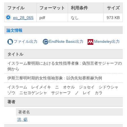
ファイル
フォーマット
利用条件
サイズ
eo_28_065
pdf
なし
973 KB
論文情報
ファイル出力
EndNote Basic出力
Mendeley出力
タイトル
イスラーム黎明期における女性指導者像 : 偽預言者サジャーフの
例から
伊斯兰黎明时期的女性领袖形象 : 以伪先知赛察赫为例
イスラーム レイメイキ ニ オケル ジョセイ シドウシャ
ゾウ ニセヨゲンシャ サジャーフ ノ レイ カラ
著者
著者名
洪, 砺