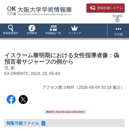
登録支援システム
English
検索画面選択
利用案内
収録雑誌一覧
ランキング
その他
イスラーム黎明期における女性指導者像 : 偽
預言者サジャーフの例から
洪, 砺
EX ORIENTE, 2024, 28, 65-83
アクセス数:
248
件
（
2026-08-09
20:18 集計
）
固定URL: https://doi.org/10.18910/95004
閲覧可能ファイル