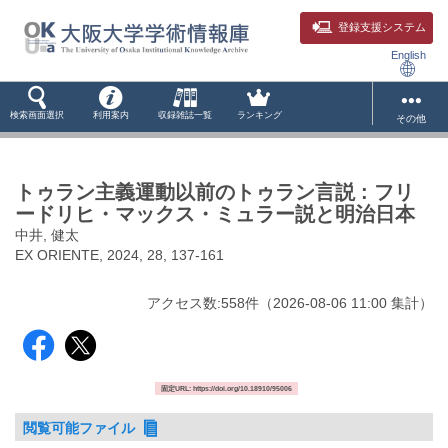
登録支援システム
English
検索画面選択
利用案内
収録雑誌一覧
ランキング
その他
トゥラン主義運動以前のトゥラン言説 : フリ
ードリヒ・マックス・ミュラー説と明治日本
中井, 健太
EX ORIENTE, 2024, 28, 137-161
アクセス数:
558
件
（
2026-08-06
11:00 集計
）
固定URL: https://doi.org/10.18910/95006
閲覧可能ファイル