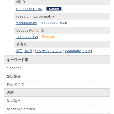
NRID
1000090201186
researchmap permalink
read0068589
Scopus Author ID
57195177958
著者名
渡辺, 伸治
;
ワタナベ, シンジ
;
Watanabe, Shinji
キーワード等
hingehen
独訳聖書
翻訳タイプ
内容
学術論文
Academic articles