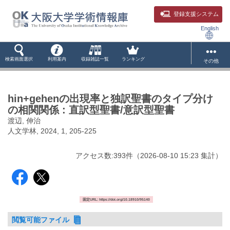
登録支援システム
English
検索画面選択
利用案内
収録雑誌一覧
ランキング
その他
hin+gehenの出現率と独訳聖書のタイプ分け
の相関関係 : 直訳型聖書/意訳型聖書
渡辺, 伸治
人文学林, 2024, 1, 205-225
アクセス数:
393
件
（
2026-08-10
15:23 集計
）
固定URL: https://doi.org/10.18910/95140
閲覧可能ファイル