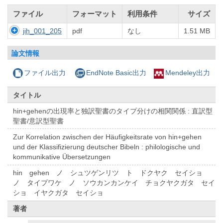
ファイル
フォーマット
利用条件
サイズ
jih_001_205
pdf
なし
1.51 MB
論文情報
ファイル出力
EndNote Basic出力
Mendeley出力
タイトル
hin+gehenの出現率と独訳聖書のタイプ分けの相関関係 : 直訳型
聖書/意訳型聖書
Zur Korrelation zwischen der Häufigkeitsrate von hin+gehen
und der Klassifizierung deutscher Bibeln : philologische und
kommunikative Übersetzungen
hin gehen ノ シュツゲンリツ ト ドクヤク セイショ
ノ タイプワケ ノ ソウカンカンケイ チョクヤクガタ セイ
ショ イヤクガタ セイショ
著者