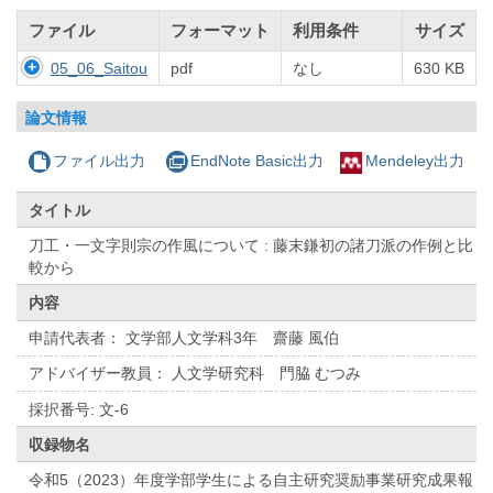
ファイル
フォーマット
利用条件
サイズ
05_06_Saitou
pdf
なし
630 KB
論文情報
ファイル出力
EndNote Basic出力
Mendeley出力
タイトル
刀工・一文字則宗の作風について : 藤末鎌初の諸刀派の作例と比
較から
内容
申請代表者： 文学部人文学科3年 齋藤 風伯
アドバイザー教員： 人文学研究科 門脇 むつみ
採択番号: 文-6
収録物名
令和5（2023）年度学部学生による自主研究奨励事業研究成果報