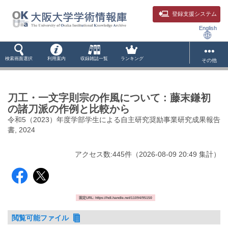
登録支援システム
English
検索画面選択
利用案内
収録雑誌一覧
ランキング
その他
刀工・一文字則宗の作風について : 藤末鎌初
の諸刀派の作例と比較から
令和5（2023）年度学部学生による自主研究奨励事業研究成果報告
書, 2024
アクセス数:
445
件
（
2026-08-09
20:49 集計
）
固定URL: https://hdl.handle.net/11094/95150
閲覧可能ファイル