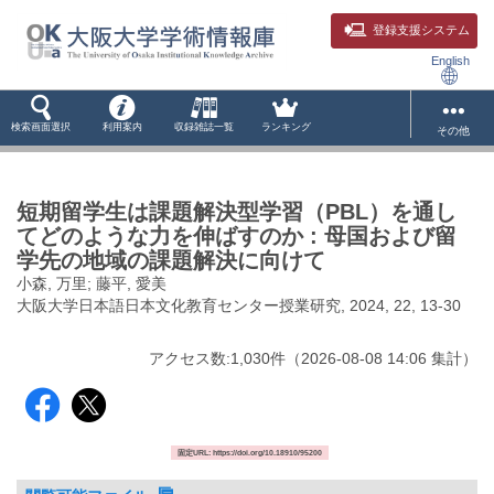
登録支援システム
English
検索画面選択
利用案内
収録雑誌一覧
ランキング
その他
短期留学生は課題解決型学習（PBL）を通し
てどのような力を伸ばすのか : 母国および留
学先の地域の課題解決に向けて
小森, 万里; 藤平, 愛美
大阪大学日本語日本文化教育センター授業研究, 2024, 22, 13-30
アクセス数:
1,030
件
（
2026-08-08
14:06 集計
）
固定URL: https://doi.org/10.18910/95200