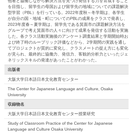
他者と協働しながら解決方法を見つけ発信する力を育成すること
を目指し、留学生の母国および留学先の地域についての課題解決
型学習（PBL）を行っている。2022年度秋～冬学期は、各学生
が自分の国・地域・町についてのPBLの成果をクラスで発表し、
2023年度春～夏学期は、留学先である箕面市の課題解決方法を
グループで考え箕面市の人々に向けて成果を発信する活動を実施
した。各クラス活動実施後のアンケート調査結果と学期開始時お
よび終了時のルーブリック評価などから、2学期間の実践を通し
てプロジェクトが質的に変化し、クラスメートの捉え方にも変化
が見られ、最終的に協働力、発信力、客観的分析力といったジェ
ネリックスキルの発達があったことがわかった。
出版者
大阪大学日本語日本文化教育センター
The Center for Japanese Language and Culture, Osaka
University
収録物名
大阪大学日本語日本文化教育センター授業研究
Study of Classroom Practice of the Center for Japanese
Language and Culture Osaka University