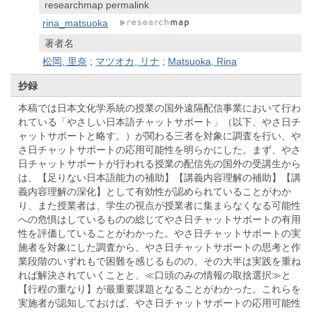
researchmap permalink
rina_matsuoka
著者名
松岡, 里奈
;
マツオカ, リナ
;
Matsuoka, Rina
抄録
本稿では日本文化学系統の授業の国外遠隔配信事業において行わ
れている「やさしい日本語チャットサポート」（以下、やさ日チ
ャットサポートと略す。）が関わる三者を対象に調査を行い、や
さ日チャットサポートの応用可能性を明らかにした。まず、やさ
日チャットサポートが行われる授業の配信先の国外の受講生から
は、【足りない日本語能力の補助】【講義内容理解の補助】【講
義内容理解の深化】として有効性が認められていることがわか
り、また授業者は、学生の視点が授業者に集まらなくなる可能性
への危惧はしているものの総じてやさ日チャットサポートの有用
性を評価していることがわかった。やさ日チャットサポートの実
施者を対象にした調査から、やさ日チャットサポートの思考と作
業段階のいずれもで困難を感じるものの、その大半は実践を重ね
れば解決されていくことと、≪口頭のみの情報の取捨選択≫と
【行程の重なり】が最重要課題となることがわかった。これらを
実施者が認知しておけば、やさ日チャットサポートの応用可能性