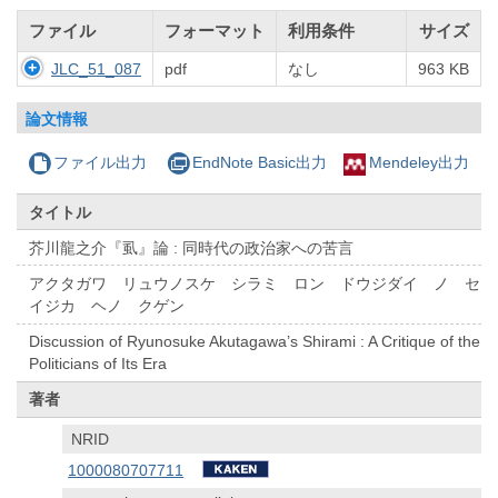
ファイル
フォーマット
利用条件
サイズ
JLC_51_087
pdf
なし
963 KB
論文情報
ファイル出力
EndNote Basic出力
Mendeley出力
タイトル
芥川龍之介『虱』論 : 同時代の政治家への苦言
アクタガワ リュウノスケ シラミ ロン ドウジダイ ノ セ
イジカ ヘノ クゲン
Discussion of Ryunosuke Akutagawa’s Shirami : A Critique of the
Politicians of Its Era
著者
NRID
1000080707711