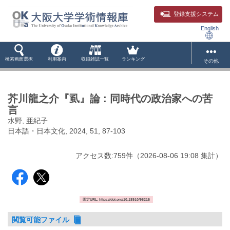
登録支援システム
English
検索画面選択
利用案内
収録雑誌一覧
ランキング
その他
芥川龍之介『虱』論 : 同時代の政治家への苦
言
水野, 亜紀子
日本語・日本文化, 2024, 51, 87-103
アクセス数:
759
件
（
2026-08-06
19:08 集計
）
固定URL: https://doi.org/10.18910/95215
閲覧可能ファイル