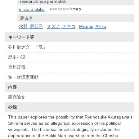
researchmap permalink
mizuno.akiko
著者名
水野, 亜紀子
;
ミズノ, アキコ
;
Mizuno, Akiko
キーワード等
芥川龍之介 『虱』
歴史小説
長州征伐
第一次護憲運動
内容
研究論文
抄録
This paper explores the possibility that Ryunosuke Akutagawa’s
Shirami serves as an allegorical expression of his political
viewpoints. The historical novel strategically excludes the
appearance of the Hakki Maru warship from the Choshu