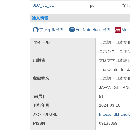
JLC_51_b1
pdf
な
論文情報
ファイル出力
EndNote Basic出力
Men
タイトル
日本語・日本文化
ニホンゴ ニホ
出版者
大阪大学日本語
The Center for 
収録物名
日本語・日本文
JAPANESE LAN
巻(号)
51
刊行年月
2024-03-10
ハンドルURL
https://hdl.hand
PISSN
09135359