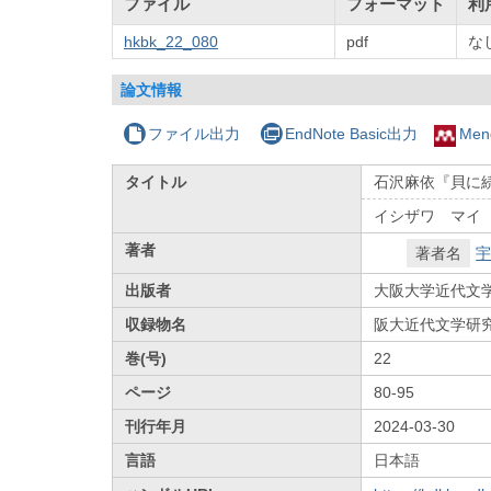
ファイル
フォーマット
利
hkbk_22_080
pdf
な
論文情報
ファイル出力
EndNote Basic出力
Men
タイトル
石沢麻依『貝に続
イシザワ マイ
著者
著者名
宇
出版者
大阪大学近代文
収録物名
阪大近代文学研
巻(号)
22
ページ
80-95
刊行年月
2024-03-30
言語
日本語