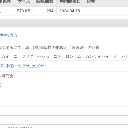
用条件
サイズ
閲覧回数
利用開始日
説明
し
573 KB
284
2024.04.18
deley出力
く場所にて』論 : (無)関係性の把握と「遠近法」の回復
 カイ ニ ツヅク バショ ニテ ロン ム カンケイセイ ノ ハ
草, 和弥
;
ウグサ, カズヤ
学研究会
究