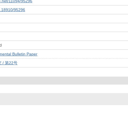
le.net/11094/95296
10.18910/95296
d
tal Bulletin Paper
/ 第22号