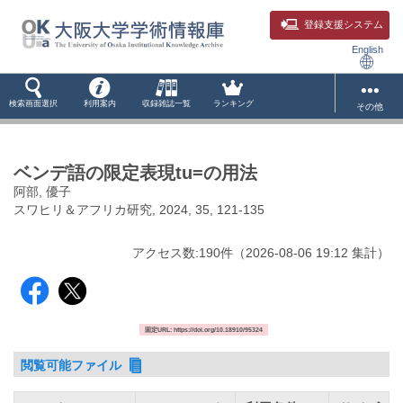
登録支援システム
English
検索画面選択
利用案内
収録雑誌一覧
ランキング
その他
ベンデ語の限定表現tu=の用法
阿部, 優子
スワヒリ＆アフリカ研究, 2024, 35, 121-135
アクセス数:
190
件
（
2026-08-06
19:12 集計
）
固定URL: https://doi.org/10.18910/95324
閲覧可能ファイル